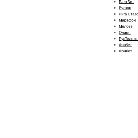
БалтБет
Вулкан
Лига Став
Марафон
Мелбет
Олимп
РусТелето
Фавбет
Фонбет