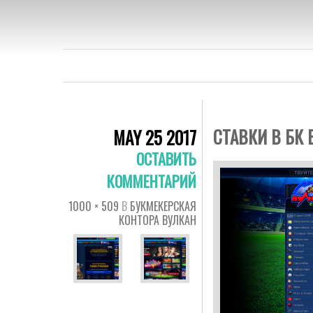
YOURBOOK
СТАВКИ В БК 
MAY 25 2017
ОСТАВИТЬ
КОММЕНТАРИЙ
1000 × 509
В
БУКМЕКЕРСКАЯ
КОНТОРА ВУЛКАН