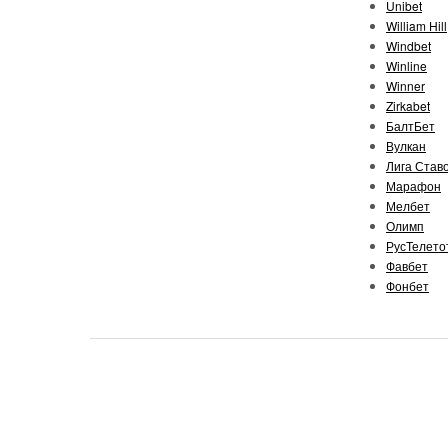
Unibet
William Hill
Windbet
Winline
Winner
Zirkabet
БалтБет
Вулкан
Лига Став
Марафон
Мелбет
Олимп
РусТелето
Фавбет
Фонбет