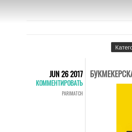
YOURBOOK
Катег
БУКМЕКЕРСК
JUN 26 2017
КОММЕНТИРОВАТЬ
PARIMATCH