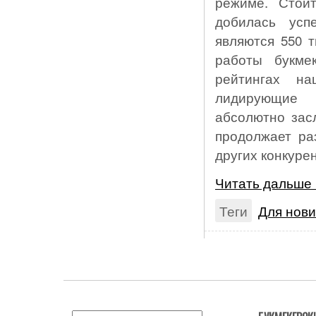
режиме. Стоит
добилась усп
являются 550 
работы букме
рейтингах на
лидирующие 
абсолютно зас
продолжает ра
других конкурен
Читать дальше
Теги
Для нови