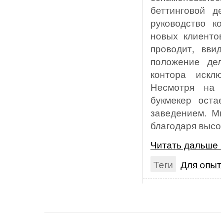
беттинговой д
руководство к
новых клиенто
проводит, вви
положение дел
контора искл
Несмотря на 
букмекер оста
заведением. М
благодаря высо
Читать дальше
Теги
Для опыт