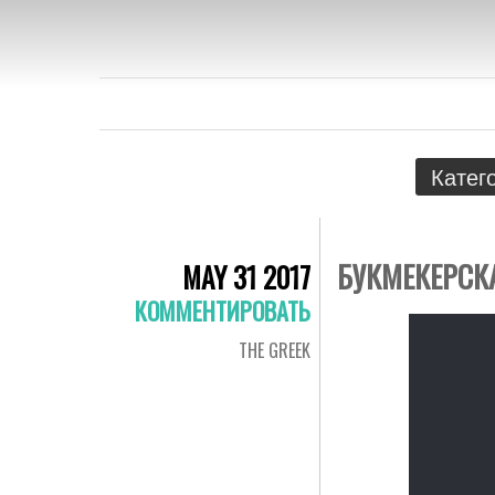
YOURBOOK
Катег
БУКМЕКЕРСКА
MAY 31 2017
КОММЕНТИРОВАТЬ
THE GREEK