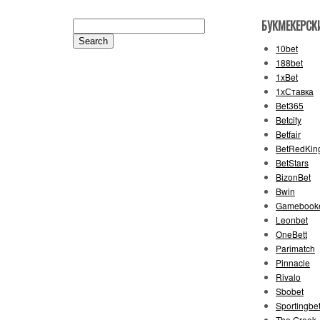
БУКМЕКЕРСК
Search
for:
10bet
188bet
1xBet
1хСтавка
Bet365
Betcity
Betfair
BetRedKin
BetStars
BizonBet
Bwin
Gamebook
Leonbet
OneBett
Parimatch
Pinnacle
Rivalo
Sbobet
Sportingbe
The Greek