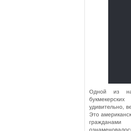
Одной из на
букмекерских
удивительно, в
Это американск
гражданами
ознаменовалос