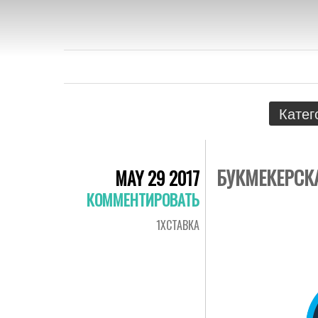
YOURBOOK
Катег
БУКМЕКЕРСК
MAY 29 2017
КОММЕНТИРОВАТЬ
1ХСТАВКА