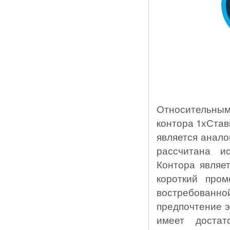
Относительным
контора 1хСтавк
является анало
рассчитана ис
Контора являет
короткий про
востребованно
предпочтение э
имеет доста