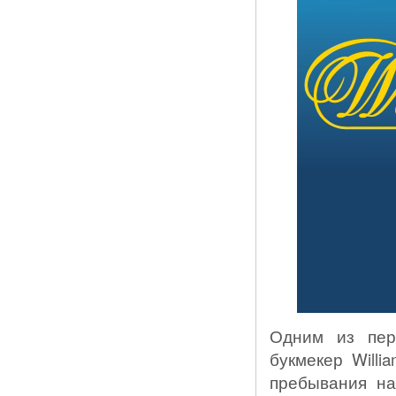
Одним из перв
букмекер Willi
пребывания на