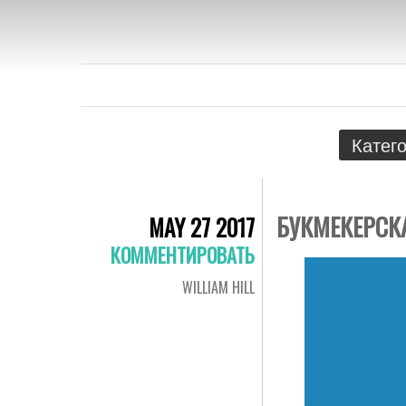
YOURBOOK
Катег
БУКМЕКЕРСКА
MAY 27 2017
КОММЕНТИРОВАТЬ
WILLIAM HILL