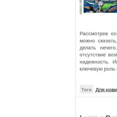
Рассмотрев ос
можно сказать
делать нечего
отсутствие во
надежность. 
ключевую роль 
Теги
Для нови