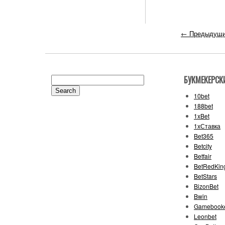
←
Предыдущи
БУКМЕКЕРСК
Search
for:
10bet
188bet
1xBet
1хСтавка
Bet365
Betcity
Betfair
BetRedKin
BetStars
BizonBet
Bwin
Gamebook
Leonbet