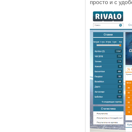
просто и с удо