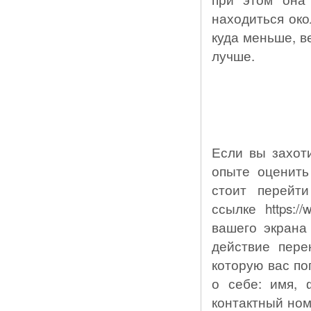
находиться око
куда меньше, в
лучше.
Если вы захот
опыте оценить
стоит перейт
ссылке https:/
вашего экрана
действие пере
которую вас по
о себе: имя, 
контактный ном