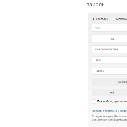
пароль.