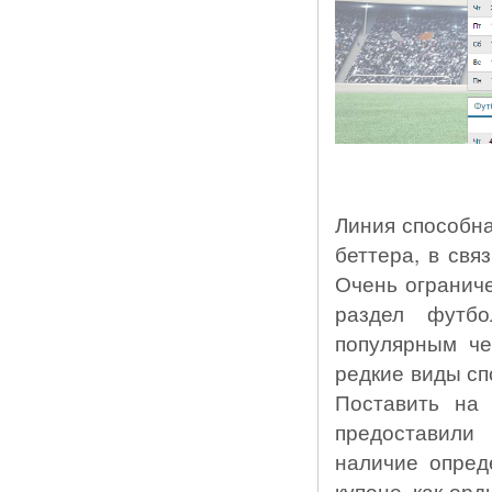
Линия способна
беттера, в свя
Очень ограниче
раздел футб
популярным че
редкие виды спо
Поставить на
предоставили
наличие опред
купоне, как орд