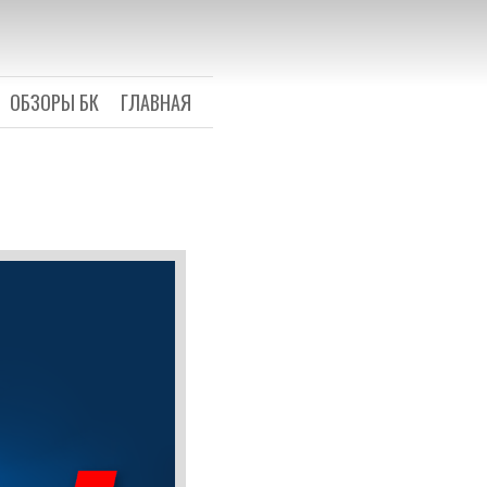
COM
 вкус
ОБЗОРЫ БК
ГЛАВНАЯ