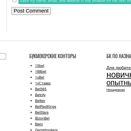
Save my name, email, and website in this browser for the next t
БУКМЕКЕРСКИЕ КОНТОРЫ
БК ПО НАЗН
10bet
Для любите
нович
188bet
1xBet
опытны
1хСтавка
Bet365
Ненадежная
Betcity
Betfair
BetRedKings
BetStars
BizonBet
Bwin
Gamebookers