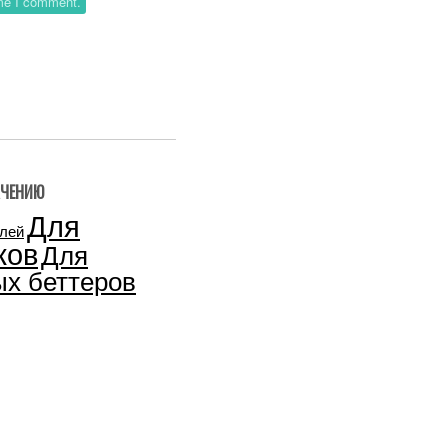
ime I comment.
АЧЕНИЮ
Для
лей
ков
Для
х беттеров