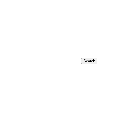
Search
for: