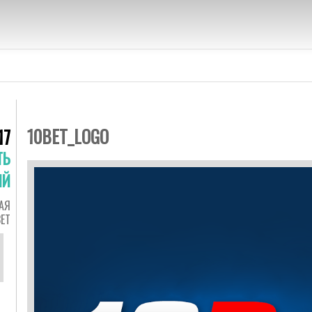
BOOKMAKERS.
Букмекерские конторы на любой
10BET_LOGO
17
ТЬ
ИЙ
АЯ
ET