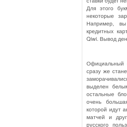
ставки будет н
Для этого бук
некоторые за
Например, вы
кредитных кар
Qiwi. Вывод де
Официальный с
сразу же стане
заморачивалис
выделен белы
остальные бло
очень больша
которой идут 
матчей и дру
русского поль