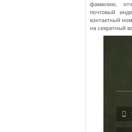
фамилию, отч
почтовый инде
контактный ном
на секретный в