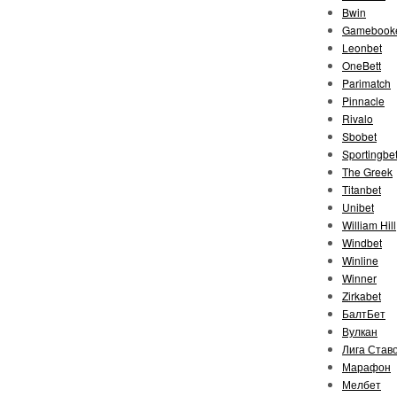
Bwin
Gamebook
Leonbet
OneBett
Parimatch
Pinnacle
Rivalo
Sbobet
Sportingbe
The Greek
Titanbet
Unibet
William Hill
Windbet
Winline
Winner
Zirkabet
БалтБет
Вулкан
Лига Став
Марафон
Мелбет