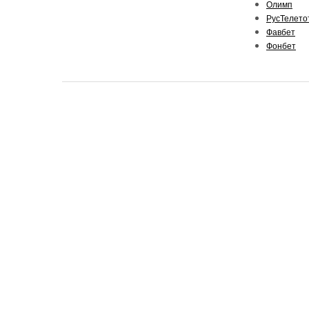
Олимп
РусТелето
Фавбет
Фонбет