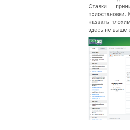
Ставки прин
приостановки. 
назвать плохи
здесь не выше 