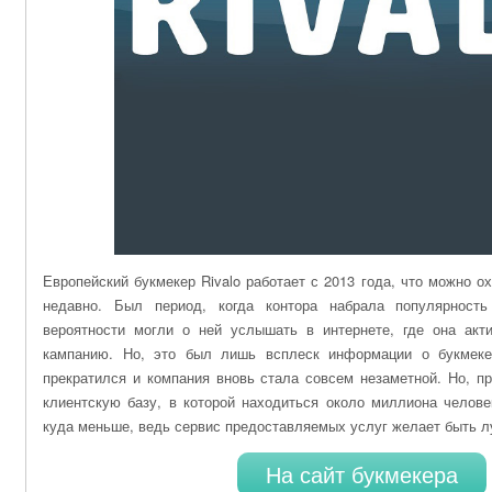
Европейский букмекер Rivalo работает с 2013 года, что можно ох
недавно. Был период, когда контора набрала популярнос
вероятности могли о ней услышать в интернете, где она акт
кампанию. Но, это был лишь всплеск информации о букмеке
прекратился и компания вновь стала совсем незаметной. Но, п
клиентскую базу, в которой находиться около миллиона челове
куда меньше, ведь сервис предоставляемых услуг желает быть л
На сайт букмекера