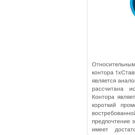
Относительным
контора 1хСтавк
является анало
рассчитана ис
Контора являет
короткий про
востребованно
предпочтение э
имеет доста