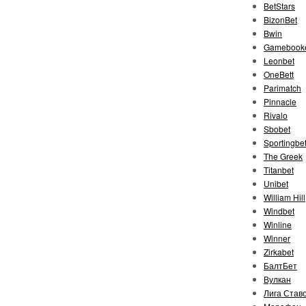
BetStars
BizonBet
Bwin
Gamebook
Leonbet
OneBett
Parimatch
Pinnacle
Rivalo
Sbobet
Sportingbe
The Greek
Titanbet
Unibet
William Hill
Windbet
Winline
Winner
Zirkabet
БалтБет
Вулкан
Лига Став