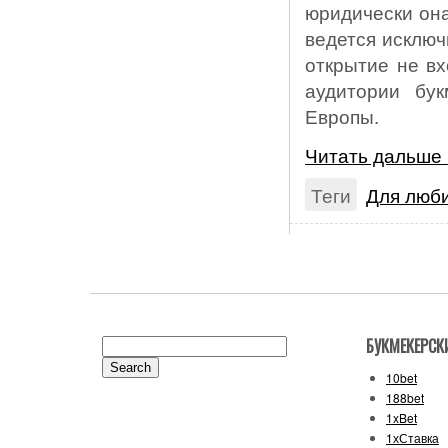
юридически она
ведется исключи
открытие не вх
аудитории бу
Европы.
Читать дальше
Теги
Для люб
БУКМЕКЕРСК
Search
for:
10bet
188bet
1xBet
1хСтавка