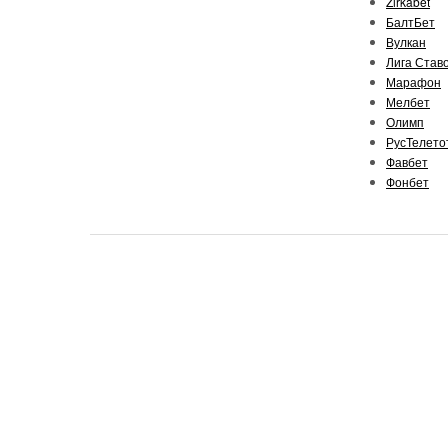
Zirkabet
БалтБет
Вулкан
Лига Став
Марафон
Мелбет
Олимп
РусТелето
Фавбет
Фонбет