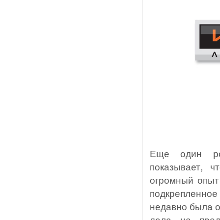
Еще один рос
показывает, ч
огромный опыт 
подкрепленно
недавно была о
дала на пред