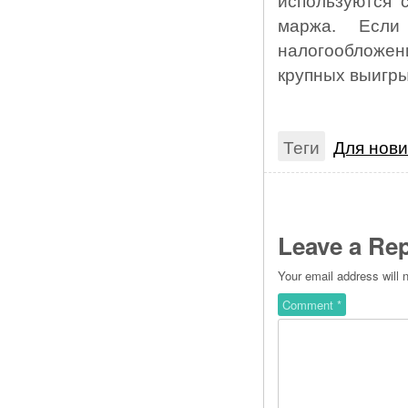
маржа. Если
налогообложе
крупных выигр
Теги
Для нови
Leave a Rep
Your email address will 
Comment
*