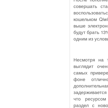
совершать ст
воспользоват
кошельком Qiw
выше электрон
будут брать 13%
одним из услов
Несмотря на 
выглядит оче
самых привере
фоне отличн
дополнительн
задерживается 
что ресурсом
раздел с ново