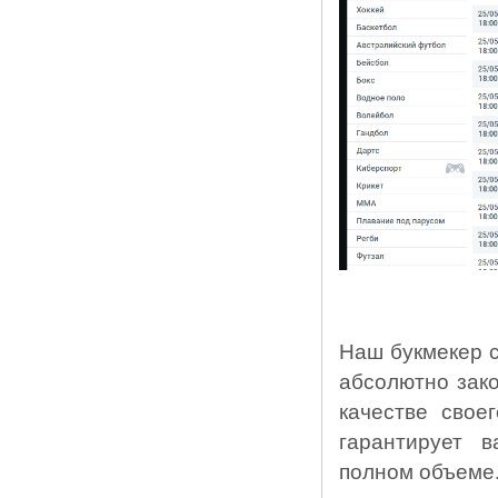
Наш букмекер с
абсолютно зак
качестве свое
гарантирует 
полном объеме