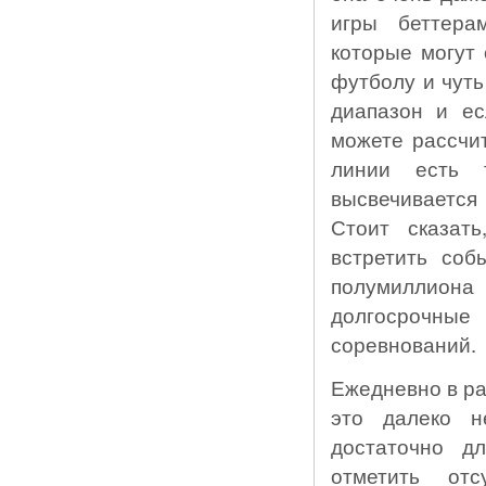
игры беттера
которые могут 
футболу и чуть
диапазон и ес
можете рассчит
линии есть 
высвечивается 
Стоит сказат
встретить соб
полумиллион
долгосрочн
соревнований.
Ежедневно в раз
это далеко н
достаточно д
отметить отс