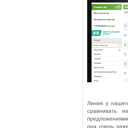
Линия у нашег
сравнивать е
предложениями
она очень даже