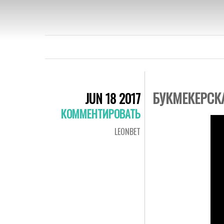
YOURBOOK
БУКМЕКЕРСК
JUN 18 2017
КОММЕНТИРОВАТЬ
LEONBET