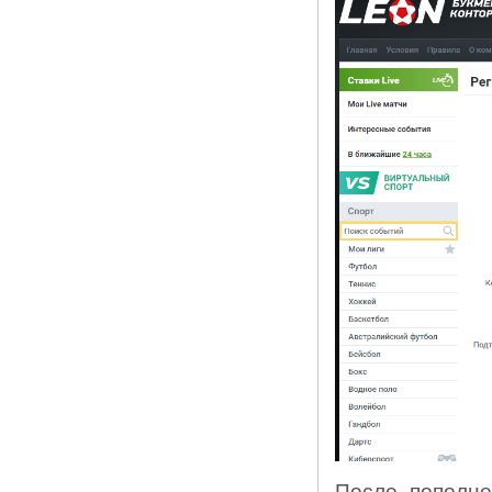
После пополне