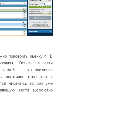
жно присвоить оценку 4. В
орошим. Отзывы в сети
ь жалобы – это снижение
ь негативно относятся к
тся лицензий, то, как уже
оляющую вести абсолютно