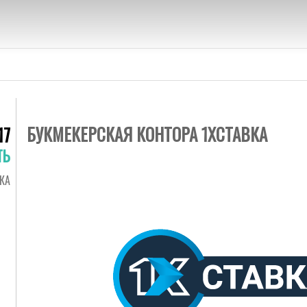
BOOKMAKERS.
Букмекерские конторы на любой
БУКМЕКЕРСКАЯ КОНТОРА 1ХСТАВКА
17
ТЬ
КА