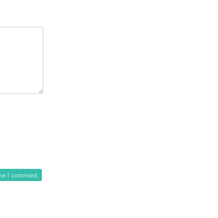
ime I comment.