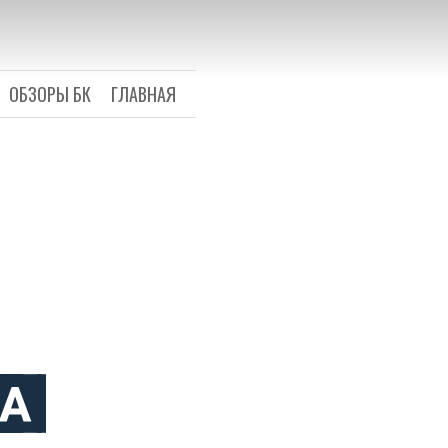
COM
 вкус
ОБЗОРЫ БК
ГЛАВНАЯ