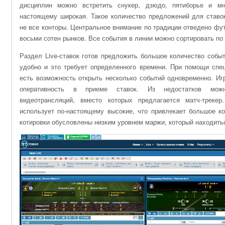
дисциплин можно встретить снукер, дзюдо, пятиборье и мн
настоящему широкая. Такое количество предложений для ставо
не все конторы. Центральное внимание по традиции отведено фут
восьми сотен рынков. Все события в линии можно сортировать по 
Раздел Live-ставок готов предложить большое количество событ
удобно и это требует определенного времени. При помощи спец
есть возможность открыть несколько событий одновременно. Иг
оперативность в приеме ставок. Из недостатков можн
видеотрансляций, вместо которых предлагается матч-треке
использует по-настоящему высокие, что привлекает большое ко
котировки обусловлены низким уровнем маржи, который находить