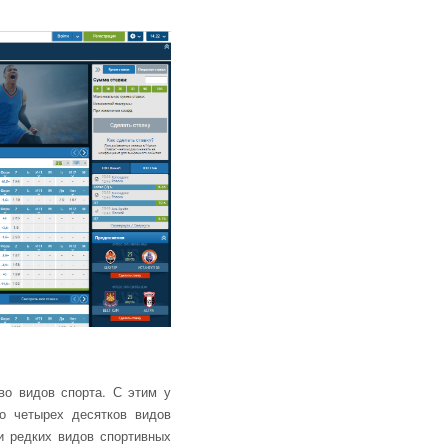
во видов спорта. С этим у
о четырех десятков видов
и редких видов спортивных