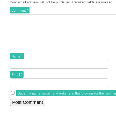
Your email address will not be published.
Required fields are marked
*
Comment
*
Name
*
Email
*
Save my name, email, and website in this browser for the next t