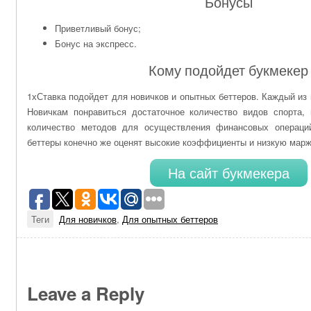
Бонусы
Приветливый бонус;
Бонус на экспресс.
Кому подойдет букмекер
1хСтавка подойдет для новичков и опытных беттеров. Каждый из н
Новичкам понравиться достаточное количество видов спорта,
количество методов для осуществления финансовых операци
беттеры конечно же оценят высокие коэффициенты и низкую марж
На сайт букмекера
Теги
Для новичков
,
Для опытных беттеров
Leave a Reply