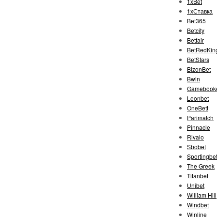
1xBet
1хСтавка
Bet365
Betcity
Betfair
BetRedKin
BetStars
BizonBet
Bwin
Gamebook
Leonbet
OneBett
Parimatch
Pinnacle
Rivalo
Sbobet
Sportingbe
The Greek
Titanbet
Unibet
William Hill
Windbet
Winline