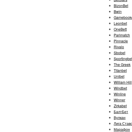
BizonBet
Bwin
Gamebook
Leonbet
OneBett
Parimatch
Pinnacle
Rivalo
Sbobet
Sportingbe
The Greek
Titanbet
Unibet
William Hill
Windbet
Winline
Winner
Zirkabet
БалтБет
Вулкан
Лига Став
Марафон