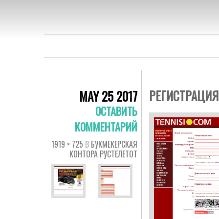
YOURBOOK
РЕГИСТРАЦИЯ
MAY 25 2017
ОСТАВИТЬ
КОММЕНТАРИЙ
1919 × 725
В
БУКМЕКЕРСКАЯ
КОНТОРА РУСТЕЛЕТОТ