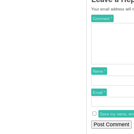
Your email address will 
Comment
*
Name
*
Email
*
Save my name, email