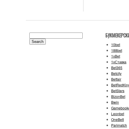
БУКМЕКЕРСК
Search
for:
10bet
188bet
1xBet
1хСтавка
Bet365
Betcity
Betfair
BetRedKin
BetStars
BizonBet
Bwin
Gamebook
Leonbet
OneBett
Parimatch