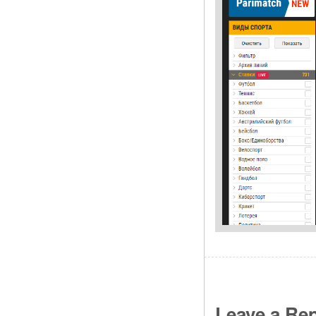
Leave a Rep