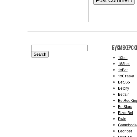
БУКМЕКЕРСК
Search
for:
10bet
188bet
1xBet
1хСтавка
Bet365
Betcity
Betfair
BetRedKin
BetStars
BizonBet
Bwin
Gamebook
Leonbet
OneBett