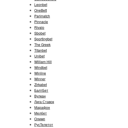
Leonbet
OneBett
Parimatch
Pinnacle
Rivalo
Sbobet
Sportingbet
The Greek
Titanbet
Unibet
William Hill
Windbet
Winline
Winner
Zirkabet
БалтБет
Вулкан
Лига Ставок
Марафон
Мелбет
Олимп
РусТелетот