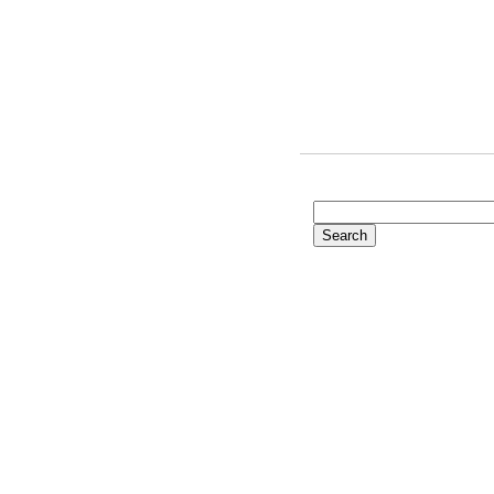
Search
for: