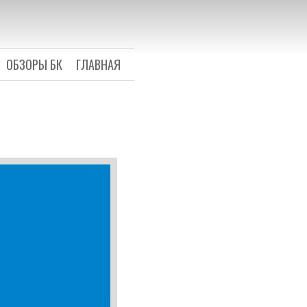
COM
 вкус
ОБЗОРЫ БК
ГЛАВНАЯ