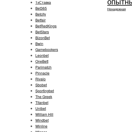
опытны
1хСтавка
Bet365
Ненадежная
Betcity
Betfair
BetRedKings
BetStars
BizonBet
Bwin
Gamebookers
Leonbet
OneBett
Parimatch
Pinnacle
Rivalo
Sbobet
Sportingbet
The Greek
Titanbet
Unibet
William Hill
Windbet
Winline
Winner