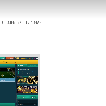
COM
 вкус
ОБЗОРЫ БК
ГЛАВНАЯ