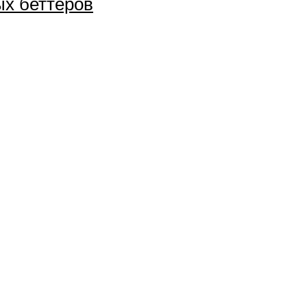
х беттеров