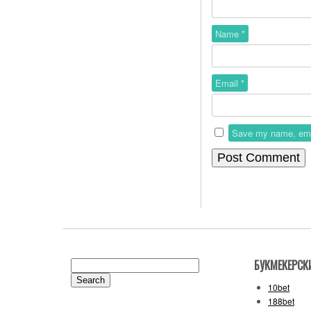
Name
*
Email
*
Save my name, email
БУКМЕКЕРСК
Search
for:
10bet
188bet