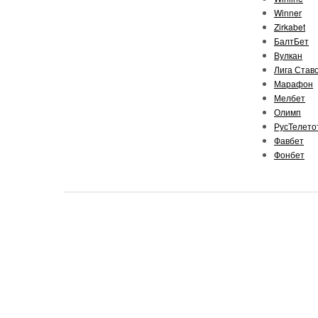
Winner
Zirkabet
БалтБет
Вулкан
Лига Став
Марафон
Мелбет
Олимп
РусТелето
Фавбет
Фонбет