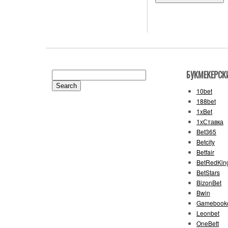
БУКМЕКЕРСК
Search
for:
10bet
188bet
1xBet
1хСтавка
Bet365
Betcity
Betfair
BetRedKin
BetStars
BizonBet
Bwin
Gamebook
Leonbet
OneBett