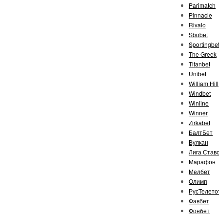
Parimatch
Pinnacle
Rivalo
Sbobet
Sportingbe
The Greek
Titanbet
Unibet
William Hill
Windbet
Winline
Winner
Zirkabet
БалтБет
Вулкан
Лига Став
Марафон
Мелбет
Олимп
РусТелето
Фавбет
Фонбет