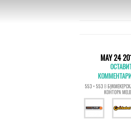
YOUR
MAY 24 20
ОСТАВИ
КОММЕНТАР
553 × 553
В
БУКМЕКЕРСК
КОНТОРА MELB