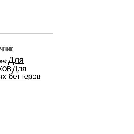
АЧЕНИЮ
Для
лей
ков
Для
х беттеров