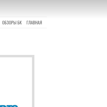
COM
 вкус
ОБЗОРЫ БК
ГЛАВНАЯ