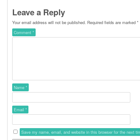
Leave a Reply
Your email address will not be published.
Required fields are marked
*
Comment
*
Name
*
Email
*
Save my name, email, and website in this browser for the next t