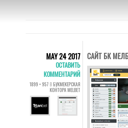
YOURBOOK
САЙТ БК МЕЛ
MAY 24 2017
ОСТАВИТЬ
КОММЕНТАРИЙ
1899 × 957
В
БУКМЕКЕРСКАЯ
КОНТОРА MELBET