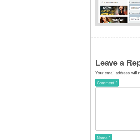
Leave a Rep
Your email address will 
Comment
*
Name
*